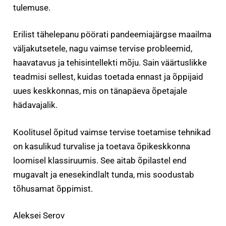
tulemuse.
Erilist tähelepanu pöörati pandeemiajärgse maailma
väljakutsetele, nagu vaimse tervise probleemid,
haavatavus ja tehisintellekti mõju. Sain väärtuslikke
teadmisi sellest, kuidas toetada ennast ja õppijaid
uues keskkonnas, mis on tänapäeva õpetajale
hädavajalik.
Koolitusel õpitud vaimse tervise toetamise tehnikad
on kasulikud turvalise ja toetava õpikeskkonna
loomisel klassiruumis. See aitab õpilastel end
mugavalt ja enesekindlalt tunda, mis soodustab
tõhusamat õppimist.
Aleksei Serov