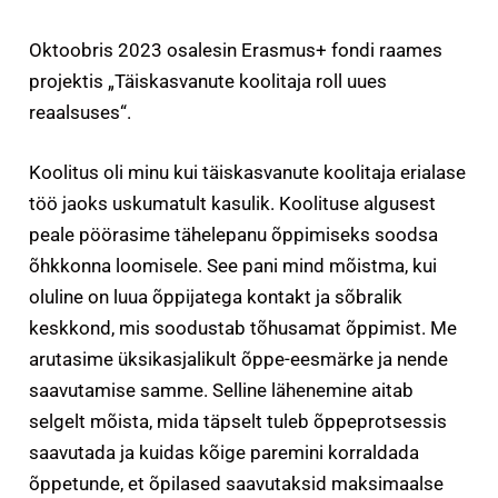
Oktoobris 2023 osalesin Erasmus+ fondi raames
projektis „Täiskasvanute koolitaja roll uues
reaalsuses“.
Koolitus oli minu kui täiskasvanute koolitaja erialase
töö jaoks uskumatult kasulik. Koolituse algusest
peale pöörasime tähelepanu õppimiseks soodsa
õhkkonna loomisele. See pani mind mõistma, kui
oluline on luua õppijatega kontakt ja sõbralik
keskkond, mis soodustab tõhusamat õppimist. Me
arutasime üksikasjalikult õppe-eesmärke ja nende
saavutamise samme. Selline lähenemine aitab
selgelt mõista, mida täpselt tuleb õppeprotsessis
saavutada ja kuidas kõige paremini korraldada
õppetunde, et õpilased saavutaksid maksimaalse