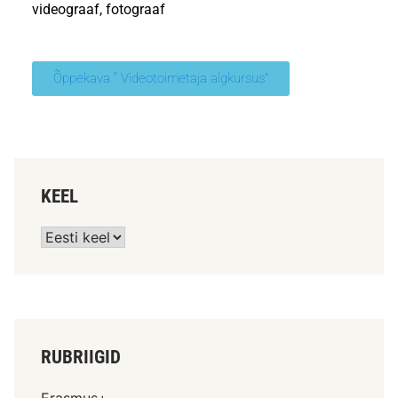
videograaf, fotograaf
Õppekava “ Videotoimetaja algkursus"
KEEL
RUBRIIGID