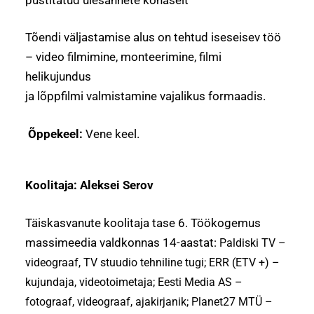
Tõendi väljastamise alus on tehtud iseseisev töö
– video filmimine, monteerimine, filmi
helikujundus
ja lõppfilmi valmistamine vajalikus formaadis.
Õppekeel:
Vene keel.
Koolitaja: Aleksei Serov
Täiskasvanute koolitaja tase 6. Töökogemus
massimeedia valdkonnas 14-aastat:
Paldiski TV –
videograaf, TV stuudio tehniline tugi;
ERR (ЕTV +) –
kujundaja, videotoimetaja;
Eesti Media AS –
fotograaf, videograaf, ajakirjanik;
Planet27 MTÜ –