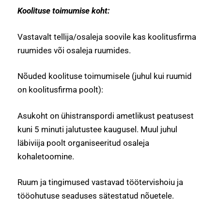
Koolituse toimumise koht:
Vastavalt tellija/osaleja soovile kas koolitusfirma
ruumides või osaleja ruumides.
Nõuded koolituse toimumisele (juhul kui ruumid
on koolitusfirma poolt):
Asukoht on ühistranspordi ametlikust peatusest
kuni 5 minuti jalutustee kaugusel. Muul juhul
läbiviija poolt organiseeritud osaleja
kohaletoomine.
Ruum ja tingimused vastavad töötervishoiu ja
tööohutuse seaduses sätestatud nõuetele.