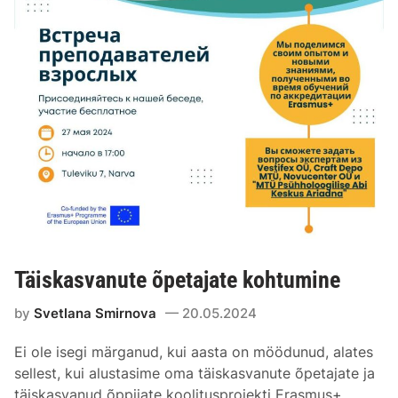
Täiskasvanute õpetajate kohtumine
by
Svetlana Smirnova
20.05.2024
Ei ole isegi märganud, kui aasta on möödunud, alates
sellest, kui alustasime oma täiskasvanute õpetajate ja
täiskasvanud õppijate koolitusprojekti Erasmus+