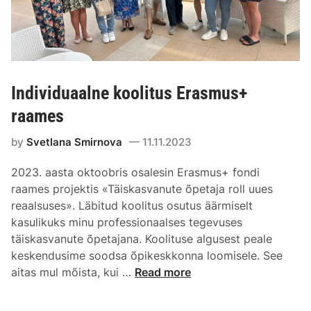
Individuaalne koolitus Erasmus+
raames
by
Svetlana Smirnova
11.11.2023
2023. aasta oktoobris osalesin Erasmus+ fondi
raames projektis «Täiskasvanute õpetaja roll uues
reaalsuses». Läbitud koolitus osutus äärmiselt
kasulikuks minu professionaalses tegevuses
täiskasvanute õpetajana. Koolituse algusest peale
keskendusime soodsa õpikeskkonna loomisele. See
aitas mul mõista, kui …
Read more