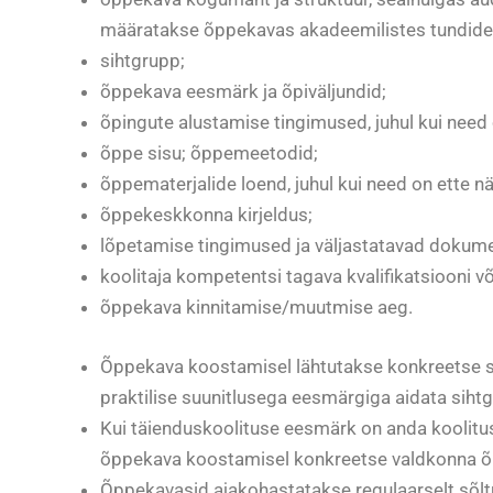
määratakse õppekavas akadeemilistes tundides
sihtgrupp;
õppekava eesmärk ja õpiväljundid;
õpingute alustamise tingimused, juhul kui need
õppe sisu; õppemeetodid;
õppematerjalide loend, juhul kui need on ette n
õppekeskkonna kirjeldus;
lõpetamise tingimused ja väljastatavad dokum
koolitaja kompetentsi tagava kvalifikatsiooni v
õppekava kinnitamise/muutmise aeg.
Õppekava koostamisel lähtutakse konkreetse si
praktilise suunitlusega eesmärgiga aidata siht
Kui täienduskoolituse eesmärk on anda koolitus
õppekava koostamisel konkreetse valdkonna õig
Õppekavasid ajakohastatakse regulaarselt sõltu