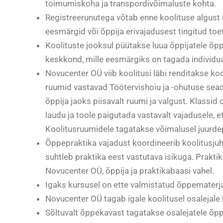
toimumiskoha ja transpordivõimaluste kohta.
Registreerunutega võtab enne koolituse algust 
eesmärgid või õppija erivajadusest tingitud to
Koolituste jooksul püütakse luua õppijatele õppi
keskkond, mille eesmärgiks on tagada individuaa
Novucenter OÜ viib koolitusi läbi renditakse ko
ruumid vastavad Töötervishoiu ja -ohutuse sea
õppija jaoks piisavalt ruumi ja valgust. Klassi
laudu ja toole paigutada vastavalt vajadusele,
Koolitusruumidele tagatakse võimalusel juurdep
Õppepraktika vajadust koordineerib koolitusjuht
suhtleb praktika eest vastutava isikuga. Praktik
Novucenter OÜ, õppija ja praktikabaasi vahel.
Igaks kursusel on ette valmistatud õppematerjali
Novucenter OÜ tagab igale koolitusel osalejale 
Sõltuvalt õppekavast tagatakse osalejatele õppe