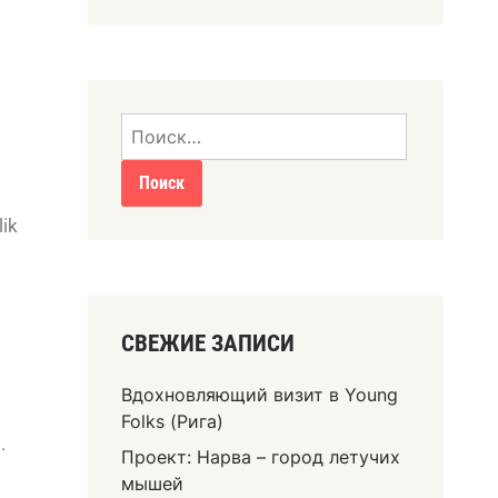
lik
СВЕЖИЕ ЗАПИСИ
Вдохновляющий визит в Young
Folks (Рига)
.
Проект: Нарва – город летучих
мышей