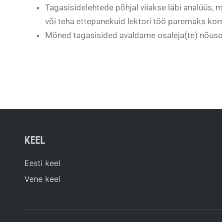
Tagasisidelehtede põhjal viiakse läbi analüüs, 
või teha ettepanekuid lektori töö paremaks kor
Mõned tagasisided avaldame osaleja(te) nõus
KEEL
Eesti keel
Vene keel