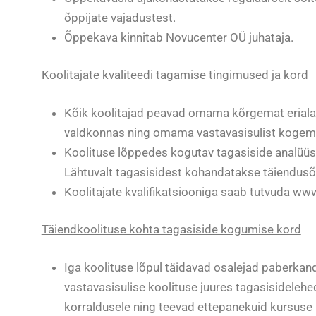
õppijate vajadustest.
Õppekava kinnitab Novucenter OÜ juhataja.
Koolitajate kvaliteedi tagamise tingimused ja kord
Kõik koolitajad peavad omama kõrgemat erialas
valdkonnas ning omama vastavasisulist kogemust
Koolituse lõppedes kogutav tagasiside analüüsi
Lähtuvalt tagasisidest kohandatakse täiendusõpp
Koolitajate kvalifikatsiooniga saab tutvuda www
Täiendkoolituse kohta tagasiside kogumise kord
Iga koolituse lõpul täidavad osalejad paberkandj
vastavasisulise koolituse juures tagasisidelehe
korraldusele ning teevad ettepanekuid kursus