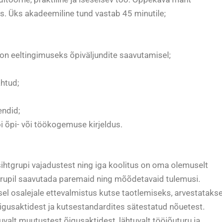
. Üks akadeemiline tund vastab 45 minutile;
 on eeltingimuseks õpiväljundite saavutamisel;
ähtud;
endid;
õi õpi- või töökogemuse kirjeldus.
htgrupi vajadustest ning iga koolitus on oma olemuselt
grupil saavutada paremaid ning mõõdetavaid tulemusi.
el osalejale ettevalmistus kutse taotlemiseks, arvestataks
usaktidest ja kutsestandardites sätestatud nõuetest.
valt muutustest õigusaktidest, lähtuvalt tööjõuturu ja