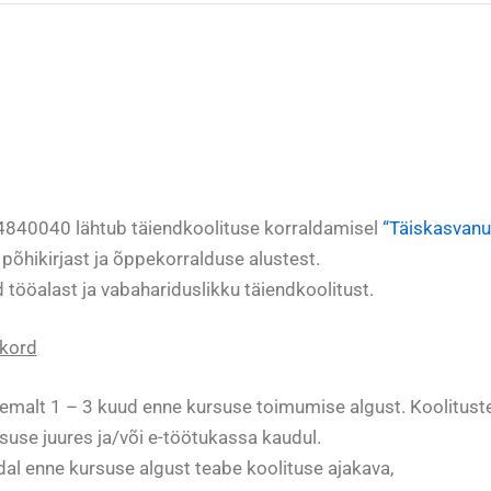
4840040 lähtub täiendkoolituse korraldamisel
“Täiskasvanu
, põhikirjast ja õppekorralduse alustest.
ööalast ja vabahariduslikku täiendkoolitust.
 kord
malt 1 – 3 kuud enne kursuse toimumise algust. Koolitust
suse juures ja/või e-töötukassa kaudul.
al enne kursuse algust teabe koolituse ajakava,