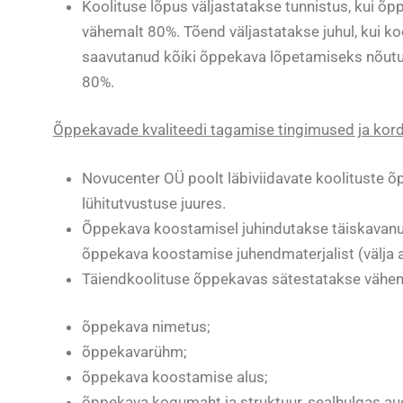
Koolituse lõpus väljastatakse tunnistus, kui õp
vähemalt 80%. Tõend väljastatakse juhul, kui kool
saavutanud kõiki õppekava lõpetamiseks nõutud
80%.
Õppekavade kvaliteedi tagamise tingimused ja kor
Novucenter OÜ poolt läbiviidavate koolituste õ
lühitutvustuse juures.
Õppekava koostamisel juhindutakse täiskavanut
õppekava koostamise juhendmaterjalist (välja a
Täiendkoolituse õppekavas sätestatakse vähe
õppekava nimetus;
õppekavarühm;
õppekava koostamise alus;
õppekava kogumaht ja struktuur, sealhulgas aud