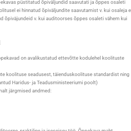
pekavas püstitatud õpiväljundid saavutati ja õppes osaleti
itusel ei hinnatud õpiväljundite saavutamist v. kui osaleja e
 õpiväjundeid v. kui auditoorses õppes osaleti vähem kui
d
ppekavad on avalikustatud ettevõtte kodulehel koolituste
e koolituse seadusest, täienduskoolituse standardist ning
ntud Haridus- ja Teadusministeeriumi poolt)
malt järgmised andmed:
itoorne, praktiline ja iseseisev töö. Õppekava maht