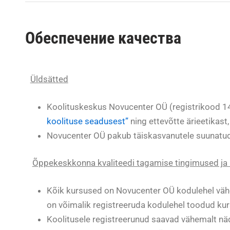
Обеспечение качества
Üldsätted
Koolituskeskus Novucenter OÜ (registrikood 1
koolituse seadusest”
ning ettevõtte ärieetikast
Novucenter OÜ pakub täiskasvanutele suunatud t
Õppekeskkonna kvaliteedi tagamise tingimused ja
Kõik kursused on Novucenter OÜ kodulehel vähe
on võimalik registreeruda kodulehel toodud kur
Koolitusele registreerunud saavad vähemalt näd