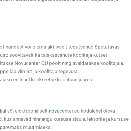
t haridust või olema aktiivselt tegutsenud õpetatavas
; soovitavalt ka täiskasvanute koolitaja kutset.
takse Novucenter OÜ poolt ning avaldatakse koolitajale.
e läbiviimist ja koolitaja tegevust.
.jako.ee lehel konkreetse koolituse juures.
al või elektrooniliselt
novu
center
.
eu
kodulehel oleva
d, kus annavad hinnangu kursuse sisule, lektorile ja kursuse
e paremaks muutmiseks.