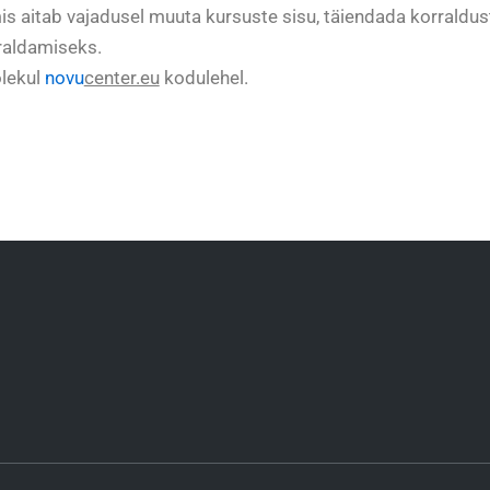
mis aitab vajadusel muuta kursuste sisu, täiendada korraldus
raldamiseks.
olekul
novu
center.eu
kodulehel.