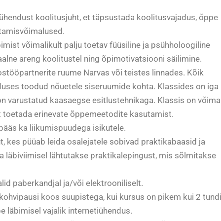
ühendust koolitusjuht, et täpsustada koolitusvajadus, õppe
etamisvõimalused.
mist võimalikult palju toetav füüsiline ja psühholoogiline
lne areng koolitustel ning õpimotivatsiooni säilimine.
ostööpartnerite ruume Narvas või teistes linnades. Kõik
duses toodud nõuetele siseruumide kohta. Klassides on iga
d on varustatud kaasaegse esitlustehnikaga. Klassis on võima
 et toetada erinevate õppemeetodite kasutamist.
ääs ka liikumispuudega isikutele.
, kes püüab leida osalejatele sobivad praktikabaasid ja
a läbiviimisel lähtutakse praktikalepingust, mis sõlmitakse
d paberkandjal ja/või elektrooniliselt.
kohvipausi koos suupistega, kui kursus on pikem kui 2 tundi
 läbimisel vajalik internetiühendus.